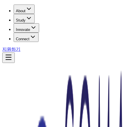
About
Study
Innovate
Connect
지원하기